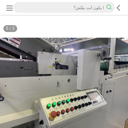
5
/
3