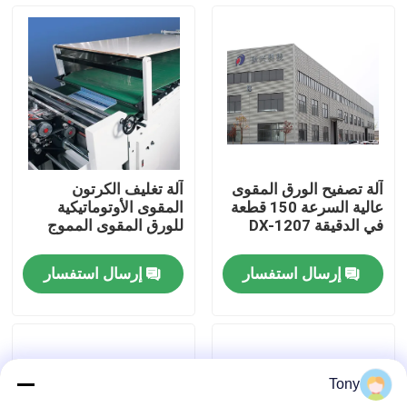
جولة في المصنع
مراقبة الجودة
اتصل بنا
آلة تصفيح الورق المقوى
آلة تغليف الكرتون
عالية السرعة 150 قطعة
المقوى الأوتوماتيكية
أخبار
في الدقيقة DX-1207
للورق المقوى المموج
إرسال استفسار
إرسال استفسار
القضايا
اطلب اقتباس
Tony
آلة تغليف الفلوت