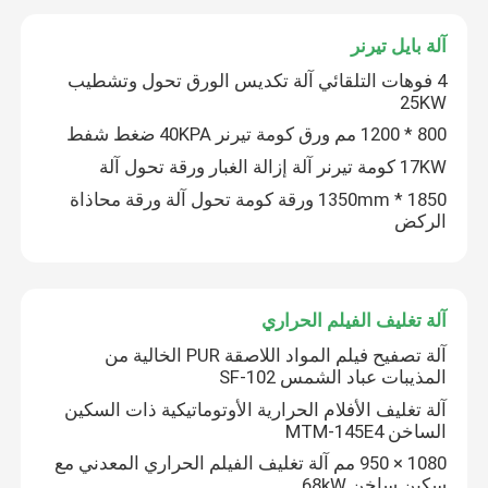
آلة بايل تيرنر
جولة في المصنع
4 فوهات التلقائي آلة تكديس الورق تحول وتشطيب
25KW
مراقبة الجودة
800 * 1200 مم ورق كومة تيرنر 40KPA ضغط شفط
17KW كومة تيرنر آلة إزالة الغبار ورقة تحول آلة
1850 * 1350mm ورقة كومة تحول آلة ورقة محاذاة
اتصل بنا
الركض
أخبار
آلة تغليف الفيلم الحراري
القضايا
آلة تصفيح فيلم المواد اللاصقة PUR الخالية من
المذيبات عباد الشمس SF-102
اطلب اقتباس
آلة تغليف الأفلام الحرارية الأوتوماتيكية ذات السكين
الساخن MTM-145E4
1080 × 950 مم آلة تغليف الفيلم الحراري المعدني مع
آلة تغليف الفلوت
سكين ساخن 68kW