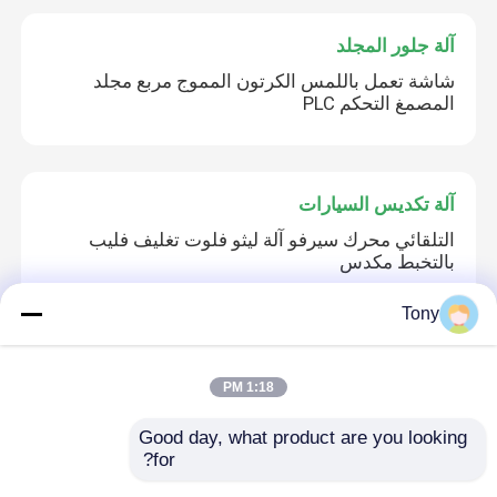
آلة جلور المجلد
شاشة تعمل باللمس الكرتون المموج مربع مجلد
المصمغ التحكم PLC
آلة تكديس السيارات
التلقائي محرك سيرفو آلة ليثو فلوت تغليف فليب
بالتخبط مكدس
Tony
آلة تغليف الفيلم الحراري
1:18 PM
آلة تغليف الأفلام الحرارية للتغذية الأوتوماتيكية 10000
ورقة / ساعة
Good day, what product are you looking 
for?