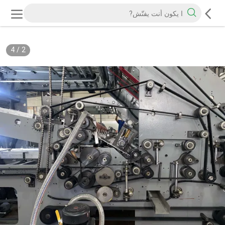
4
/
2