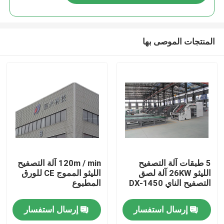
المنتجات الموصى بها
المنزل
5 طبقات آلة التصفيح
120m / min آلة التصفيح
الليثو 26KW آلة لصق
الليثو المموج CE للورق
التصفيح الناي DX-1450
المطبوع
المنتجات
إرسال استفسار
إرسال استفسار
حولنا