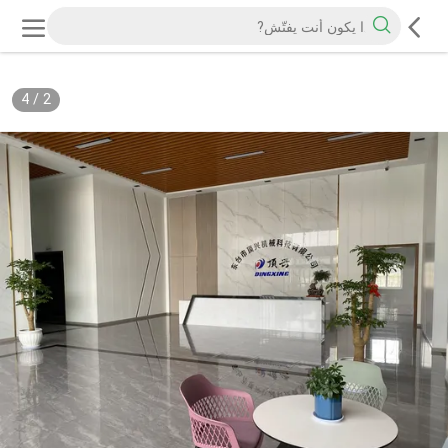
4
/
2