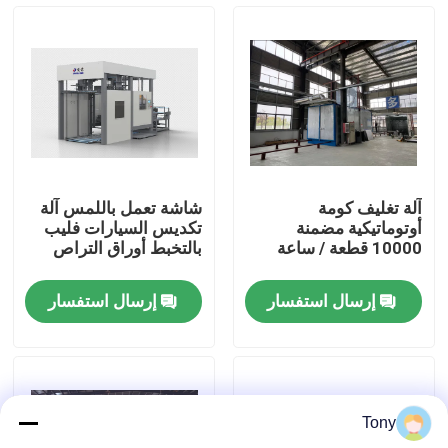
جولة في المصنع
مراقبة الجودة
اتصل بنا
آلة تغليف كومة
شاشة تعمل باللمس آلة
أوتوماتيكية مضمنة
تكديس السيارات فليب
أخبار
10000 قطعة / ساعة
بالتخبط أوراق التراص
إرسال استفسار
إرسال استفسار
القضايا
اطلب اقتباس
Tony
آلة تغليف الفلوت