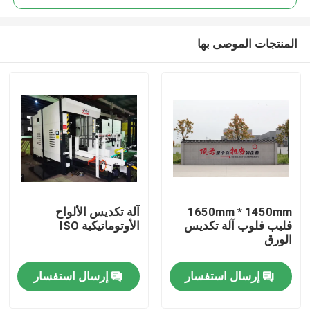
المنتجات الموصى بها
1650mm * 1450mm
آلة تكديس الألواح
المنزل
فليب فلوب آلة تكديس
الأوتوماتيكية ISO
الورق
المنتجات
إرسال استفسار
إرسال استفسار
حولنا