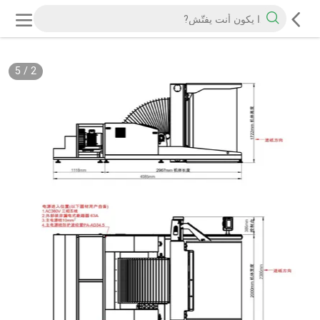
5
/
2