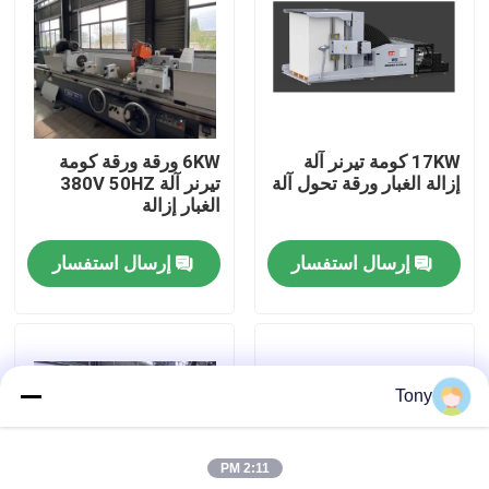
جولة في المصنع
مراقبة الجودة
17KW كومة تيرنر آلة
6KW ورقة ورقة كومة
إزالة الغبار ورقة تحول آلة
تيرنر آلة 380V 50HZ
اتصل بنا
الغبار إزالة
إرسال استفسار
إرسال استفسار
أخبار
القضايا
Tony
اطلب اقتباس
2:11 PM
آلة تغليف الفلوت