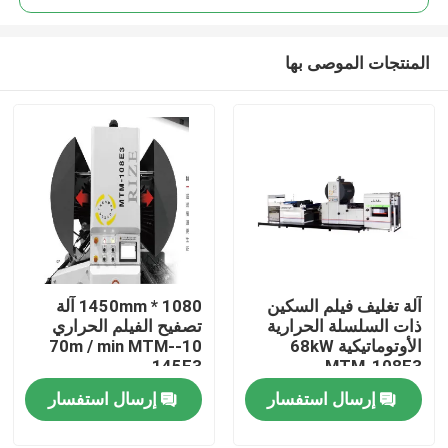
المنتجات الموصى بها
آلة تغليف فيلم السكين
1080 * 1450mm آلة
المنزل
ذات السلسلة الحرارية
تصفيح الفيلم الحراري
الأوتوماتيكية 68kW
10-70m / min MTM-
145E3
MTM-108E3
المنتجات
إرسال استفسار
إرسال استفسار
حولنا