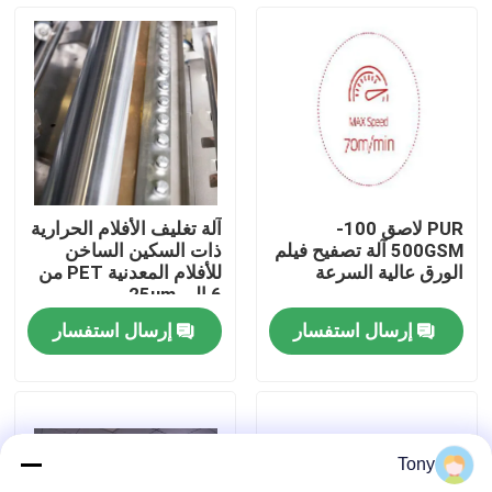
جولة في المصنع
مراقبة الجودة
اتصل بنا
PUR لاصق 100-
آلة تغليف الأفلام الحرارية
500GSM آلة تصفيح فيلم
ذات السكين الساخن
أخبار
الورق عالية السرعة
للأفلام المعدنية PET من
6 إلى 25um
إرسال استفسار
إرسال استفسار
القضايا
اطلب اقتباس
Tony
آلة تغليف الفلوت