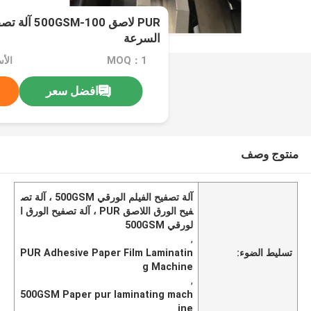
PUR لاصق 100
السرعة
MOQ：1
افضل سعر
منتوج وصف
آلة تصفيح الفيلم الورقي 500GSM ، آلة تص
فيح الورق اللاصق PUR ، آلة تصفيح الورق ا
لورقي 500GSM
,
تسليط الضوء:
PUR Adhesive Paper Film Laminatin
g Machine
,
500GSM Paper pur laminating mach
ine