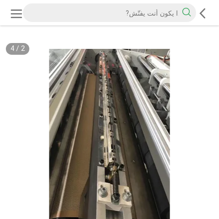
4
/
2