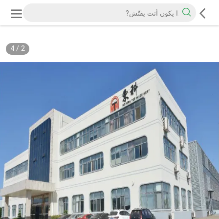
4
/
2