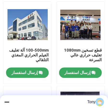
جولة في المصنع
مراقبة الجودة
اتصل بنا
قطع تسخين 1080mm
100-500mm آلة تغليف
تغليف حراري عالي
الفيلم الحراري المغذي
أخبار
السرعة
التلقائي
إرسال استفسار
إرسال استفسار
القضايا
اطلب اقتباس
Tony
آلة تغليف الفلوت