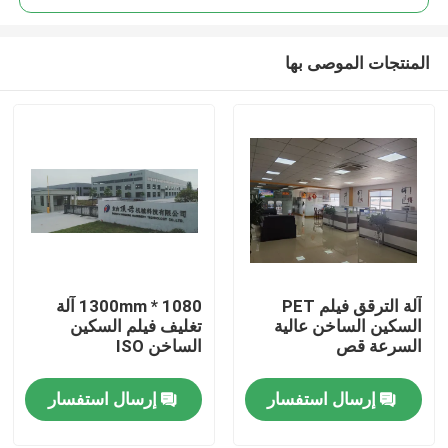
المنتجات الموصى بها
آلة الترقق فيلم PET
1080 * 1300mm آلة
المنزل
السكين الساخن عالية
تغليف فيلم السكين
السرعة قص
الساخن ISO
المنتجات
إرسال استفسار
إرسال استفسار
حولنا