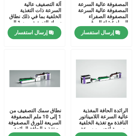
المصفوفة عالية السرعة
آلة التصفيف عالية
المصفوفة عالية السرعة
السرعة ذات التغذية
المصفوفة الصفراء
الخلفية بما في ذلك نطاق
المواد غشاء الورق
سمك التصفيف من 1 إلى
لمعالجات طلاء اللوحات
10 مم مصممة لإنتاج
إرسال استفسار
إرسال استفسار
المموجة
ثابت
المنزل
الرائدة الحافة المغذية
نطاق سمك التصفيف من
المنتجات
عالية السرعة اللاميناتور
1 إلى 10 ملم المصفوفة
النافذة مع تغذية الخلفية
السريعة للورق المصفوفة
مصممة لتحسين سرعة
مع تغذية الحافة الرائدة
حولنا
التصفيف وفي عبوات
الاختيارية التي توفر