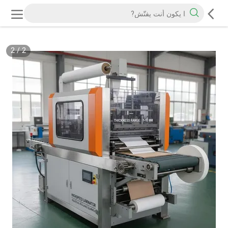
2
/
2