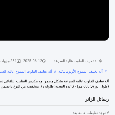
آلة تغليف الفلوت عالية السرعة
2025-06-12
851 وجهات النظر
#
آلة تغليف المموج الأوتوماتيكية
#
آلة تغليف الفلوت المموج عالية الس
(طول الورق: 600 مم) • قاعدة التغذية: طاولة دق منخفضة من النوع E تضمن التغذ...
رسائل الزائر
لا توجد تعليقات عامة بعد