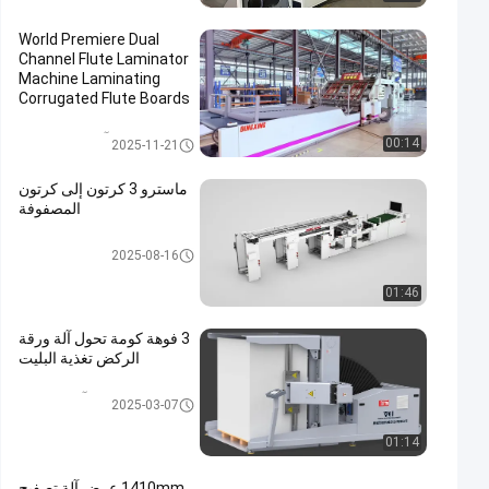
World Premiere Dual
Channel Flute Laminator
Machine Laminating
Corrugated Flute Boards
آلة تغليف الفلوت
00:14
2025-11-21
ماسترو 3 كرتون إلى كرتون
المصفوفة
تغليف الكرتون
2025-08-16
01:46
3 فوهة كومة تحول آلة ورقة
الركض تغذية البليت
آلة بايل تيرنر
2025-03-07
01:14
1410mm عرض آلة تصفيح