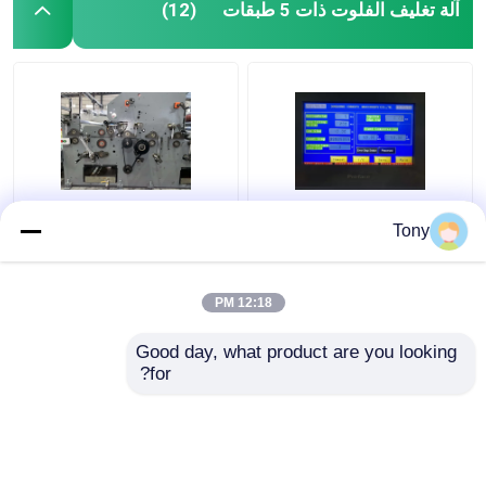
آلة تغليف الفلوت ذات 5 طبقات
(12)
آلة تغليف الفلوت
1650 * 1450mm 5 Ply
Tony
الأوتوماتيكية ذات
Flute Laminator آلة
مجموعتين من الفلوت
تصفيح الكرتون المموج
5000 قطعة / ساعة DW-
12:18 PM
1650
افضل سعر
افضل سعر
Good day, what product are you looking 
for?
اتصل بنا
اتصل بنا