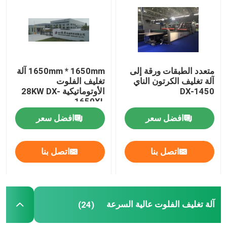
جولة في المصنع
مراقبة الجودة
متعدد الطبقات ورقة إلى
1650mm * 1650mm آلة
آلة تغليف الكرتون الناي
تغليف الفلوت
DX-1450
الأوتوماتيكية 28KW DX-
اتصل بنا
1650XL
افضل سعر
افضل سعر
أخبار
اتصل بنا
اتصل بنا
القضايا
اطلب اقتباس
آلة تغليف الفلوت عالية السرعة
(24)
آلة تغليف الفلوت