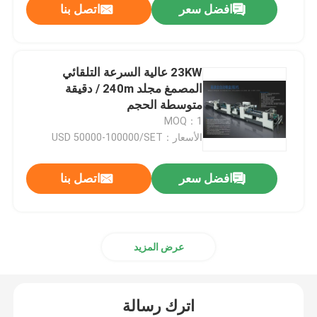
افضل سعر
اتصل بنا
23KW عالية السرعة التلقائي
المصمغ مجلد 240m / دقيقة
متوسطة الحجم
MOQ：1
الأسعار：USD 50000-100000/SET
افضل سعر
اتصل بنا
عرض المزيد
اترك رسالة