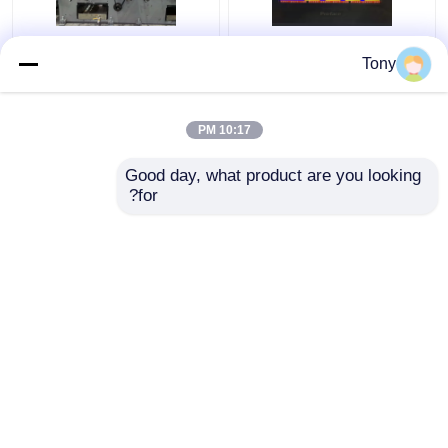
آلة تغليف الفلوت
1650 * 1450mm 5 Ply
Tony
الأوتوماتيكية ذات
Flute Laminator آلة
مجموعتين من الفلوت
تصفيح الكرتون المموج
5000 قطعة / ساعة DW-
10:17 PM
1650
افضل سعر
افضل سعر
Good day, what product are you looking 
for?
اتصل بنا
اتصل بنا
عرض المزيد
منزل
حول نا
اتصل بنا
Desktop Site
خريطة الموقع
سياسة الخصوصية