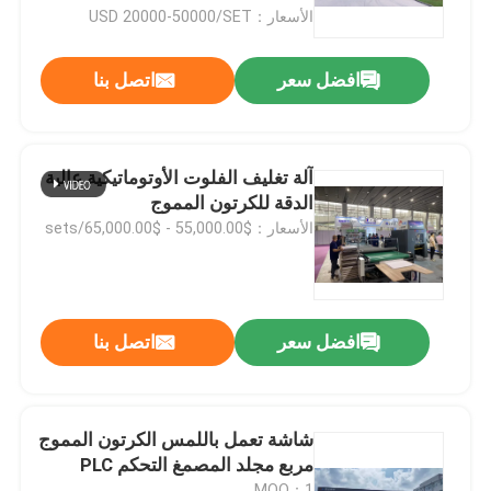
الأسعار：USD 20000-50000/SET
جولة في المصنع
افضل سعر
اتصل بنا
مراقبة الجودة
آلة تغليف الفلوت الأوتوماتيكية عالية
اتصل بنا
الدقة للكرتون المموج
الأسعار：$55,000.00 - $65,000.00/sets
أخبار
القضايا
افضل سعر
اتصل بنا
اطلب اقتباس
شاشة تعمل باللمس الكرتون المموج
مربع مجلد المصمغ التحكم PLC
آلة تغليف الفلوت
MOQ：1