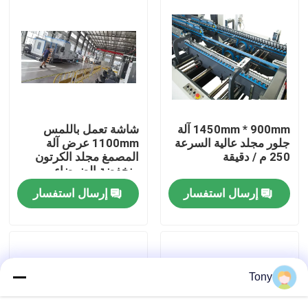
جولة في المصنع
مراقبة الجودة
اتصل بنا
1450mm * 900mm آلة
شاشة تعمل باللمس
جلور مجلد عالية السرعة
1100mm عرض آلة
250 م / دقيقة
المصمغ مجلد الكرتون
أخبار
منخفضة الضوضاء
إرسال استفسار
إرسال استفسار
القضايا
اطلب اقتباس
Tony
آلة تغليف الفلوت