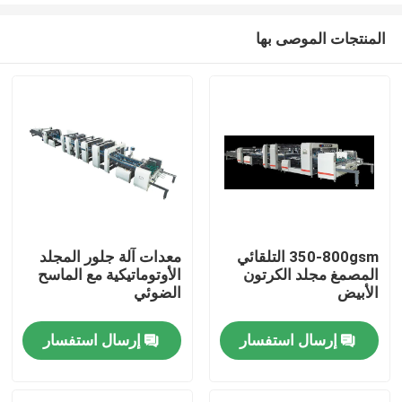
المنتجات الموصى بها
350-800gsm التلقائي
معدات آلة جلور المجلد
المصمغ مجلد الكرتون
الأوتوماتيكية مع الماسح
المنزل
الأبيض
الضوئي
إرسال استفسار
إرسال استفسار
المنتجات
حولنا