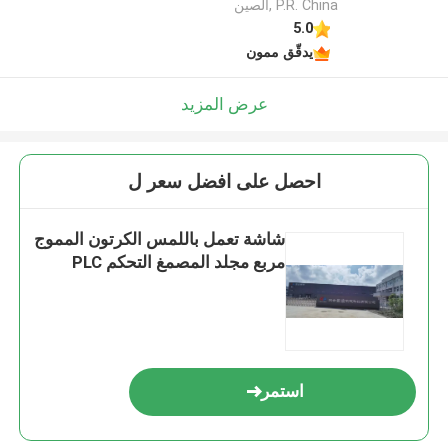
P.R. China ,الصين
5.0
يدقّق ممون
عرض المزيد
احصل على افضل سعر ل
شاشة تعمل باللمس الكرتون المموج
مربع مجلد المصمغ التحكم PLC
استمر