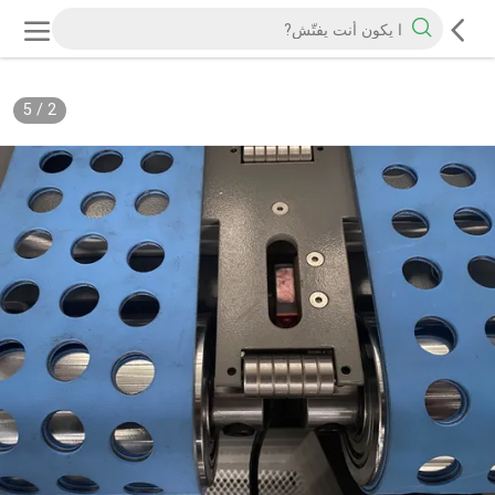
5
/
2