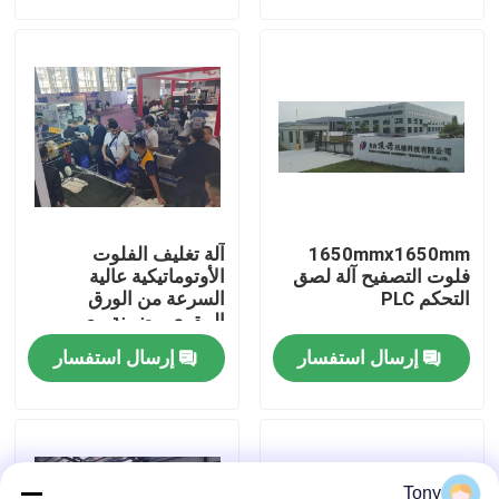
جولة في المصنع
مراقبة الجودة
اتصل بنا
1650mmx1650mm
آلة تغليف الفلوت
أخبار
فلوت التصفيح آلة لصق
الأوتوماتيكية عالية
التحكم PLC
السرعة من الورق
المقوى مضمنة مع
مدفوعة بالكهرباء
القضايا
إرسال استفسار
إرسال استفسار
اطلب اقتباس
آلة تغليف الفلوت
Tony