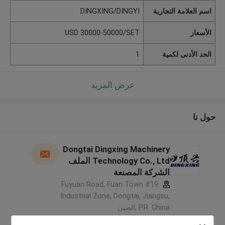
اسم العلامة التجارية
DINGXING/DINGYI
الأسعار
USD 30000-50000/SET
الحد الأدنى لكمية
1
عرض المزيد
حول نا
Dongtai Dingxing Machinery
Technology Co., Ltd الملف
الشركة المصنعة
#19 Fuyuan Road, Fuan Town
Industrial Zone, Dongtai, Jiangsu,
P.R. China ,الصين
5.0