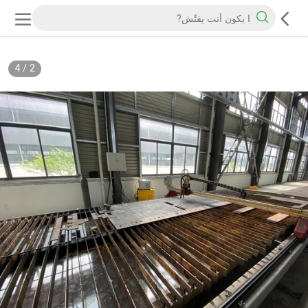
4
/
2