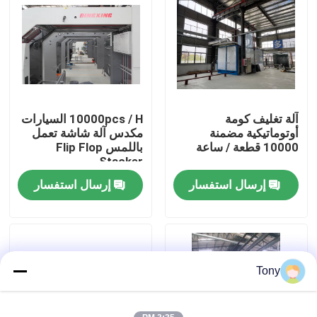
جولة في المصنع
مراقبة الجودة
آلة تغليف كومة
10000pcs / H السيارات
اتصل بنا
أوتوماتيكية مضمنة
مكدس آلة شاشة تعمل
10000 قطعة / ساعة
باللمس Flip Flop
Stacker
أخبار
إرسال استفسار
إرسال استفسار
القضايا
اطلب اقتباس
Tony
آلة تغليف الفلوت