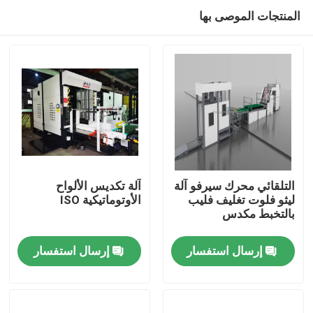
المنتجات الموصى بها
التلقائي محرك سيرفو آلة
آلة تكديس الألواح
ليثو فلوت تغليف فليب
الأوتوماتيكية ISO
بالتخبط مكدس
المنزل
إرسال استفسار
إرسال استفسار
المنتجات
حولنا