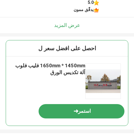
5.0
يدقّق ممون
عرض المزيد
احصل على افضل سعر ل
1650mm * 1450mm فليب فلوب
آلة تكديس الورق
استمر