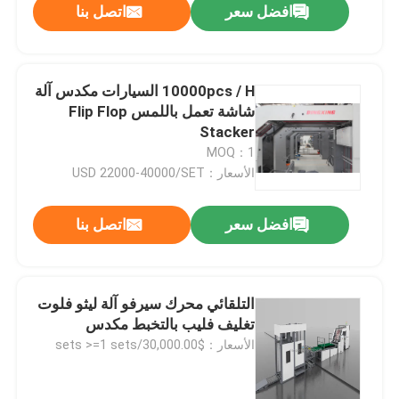
افضل سعر
اتصل بنا
10000pcs / H السيارات مكدس آلة
شاشة تعمل باللمس Flip Flop
Stacker
MOQ：1
الأسعار：USD 22000-40000/SET
افضل سعر
اتصل بنا
التلقائي محرك سيرفو آلة ليثو فلوت
تغليف فليب بالتخبط مكدس
الأسعار：$30,000.00/sets >=1 sets