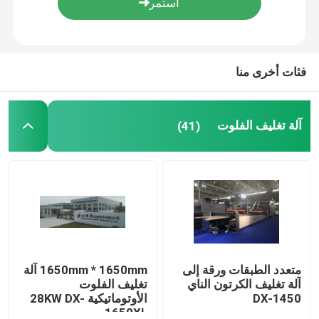
جولة في المصنع
فئات أخرى منا
مراقبة الجودة
آلة تغليف الفلوت
(41)
اتصل بنا
أخبار
القضايا
اطلب اقتباس
متعدد الطبقات ورقة إلى
1650mm * 1650mm آلة
آلة تغليف الكرتون الناي
تغليف الفلوت
DX-1450
الأوتوماتيكية 28KW DX-
آلة تغليف الفلوت
1650XL