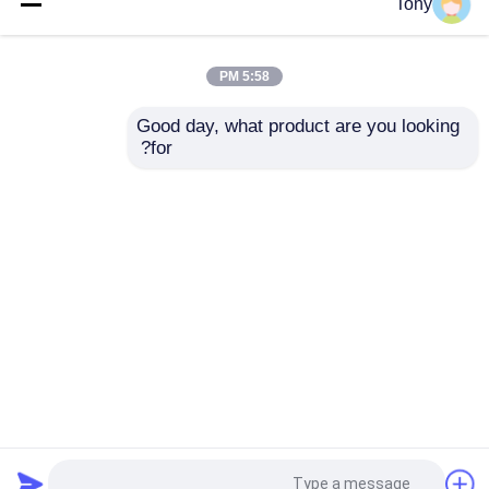
آلة تغليف الفلوت
1650 * 1450mm 5 Ply
Tony
الأوتوماتيكية ذات
Flute Laminator آلة
مجموعتين من الفلوت
تصفيح الكرتون المموج
5000 قطعة / ساعة DW-
5:58 PM
1650
افضل سعر
افضل سعر
Good day, what product are you looking 
for?
اتصل بنا
اتصل بنا
عرض المزيد
منزل
حول نا
اتصل بنا
Desktop Site
خريطة الموقع
سياسة الخصوصية
جودة
آلة تغليف الفلوت
مصنع الصين.Copyright ©
2025 Dongtai Dingxing Machinery Technology